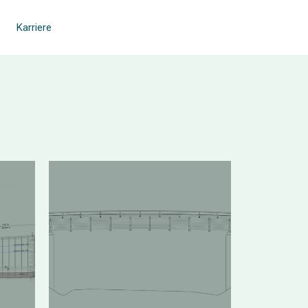
Karriere
Radbrücke Bad
s
Saulgau