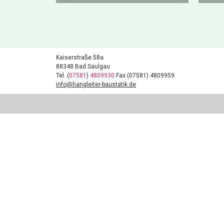
Kaiserstraße 58a
88348 Bad Saulgau
Tel.
(
07581
)
4809930
Fax (07581) 4809959
info@hangleiter-baustatik.de