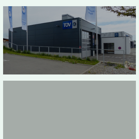
TÜV Bad Saulgau
Tyrewolf Pfullendorf