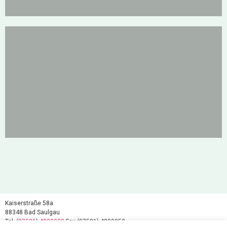
Winterhalter Meckenbeuren
Kaiserstraße 58a
88348 Bad Saulgau
Tel.
(
07581
)
4809930
Fax (07581) 4809959